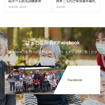
砧ホーム防災訓練参加
岡本こもれび保育園卒園式
地域活動
,
消防団
地域活動
はぁと世田谷のFacebook
Facebookでも日々の活動を紹介しています。ぜひご覧くださ
い。
Facebook